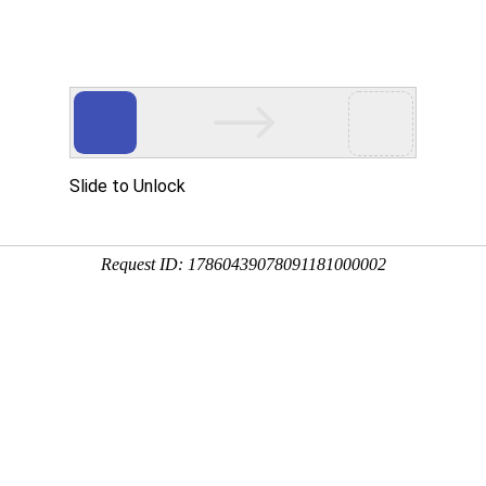
于众能
产品中心
方案&创新
视频中心
制造工厂
服务支持
方案&创新